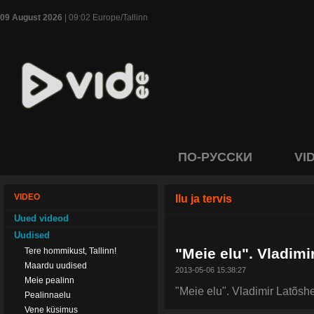
09 August 2026
| 09:02 Europe/Tallinn
ПО-РУССКИ
VI
VIDEO
Ilu ja tervis
Uued videod
Uudised
"Meie elu". Vladimi
Tere hommikust, Tallinn!
Maardu uudised
2013-05-06 15:38:27
Meie pealinn
"Meie elu". Vladimir Latõsh
Pealinnaelu
Vene küsimus