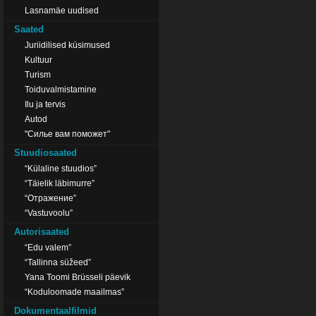
Lasnamäe uudised
Saated
Juriidilised küsimused
Kultuur
Turism
Toiduvalmistamine
Ilu ja tervis
Autod
"Силье вам поможет"
Stuudiosaated
“Külaline stuudios”
“Täielik läbimurre”
“Отражение”
“Vastuvoolu”
Autorisaated
“Edu valem”
“Tallinna süžeed”
Yana Toomi Brüsseli päevik
“Koduloomade maailmas”
Dokumentaalfilmid