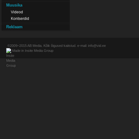
Muusika
Videod
Kontserdid
Reklaam
©2009–2015
AB Media
. Kõik õigused kaitstud. e-mail:
info@vid.ee
Made in
Insite Media Group