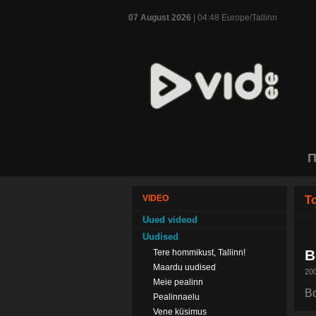
07 August 2026
| 04:48 Europe/Tallinn
П
VIDEO
T
Uued videod
Uudised
B
Tere hommikust, Tallinn!
Maardu uudised
200
Meie pealinn
Bo
Pealinnaelu
Vene küsimus