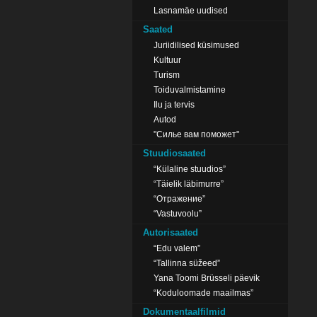
Lasnamäe uudised
Saated
Juriidilised küsimused
Kultuur
Turism
Toiduvalmistamine
Ilu ja tervis
Autod
"Силье вам поможет"
Stuudiosaated
“Külaline stuudios”
“Täielik läbimurre”
“Отражение”
“Vastuvoolu”
Autorisaated
“Edu valem”
“Tallinna süžeed”
Yana Toomi Brüsseli päevik
“Koduloomade maailmas”
Dokumentaalfilmid