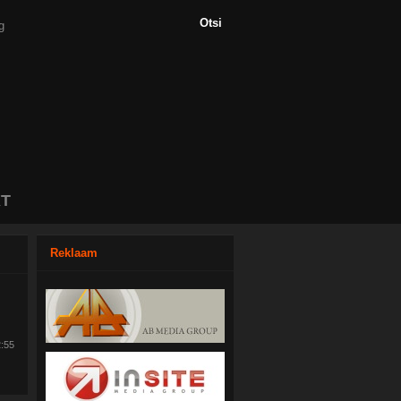
T
Reklaam
2:55