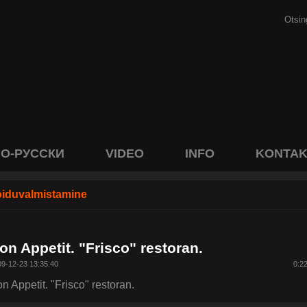
О-РУССКИ
VIDEO
INFO
KONTAK
oiduvalmistamine
on Appetit. "Frisco" restoran.
9-12-23 13:35:40
0:2
n Appetit. "Frisco" restoran.