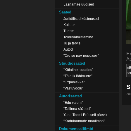
Lasnamäe uudised
Saated
Juriidilised küsimused
Kultuur
Turism
T
Toiduvalmistamine
Ilu ja tervis
Autod
E
"Силье вам поможет"
Ad
Stuudiosaated
“Külaline stuudios”
“Täielik läbimurre”
“Отражение”
S
“Vastuvoolu”
201
Autorisaated
“Edu valem”
“Tallinna süžeed”
Yana Toomi Brüsseli päevik
“Koduloomade maailmas”
Dokumentaalfilmid