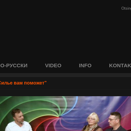
О-РУССКИ
VIDEO
INFO
KONTAK
Силье вам поможет"