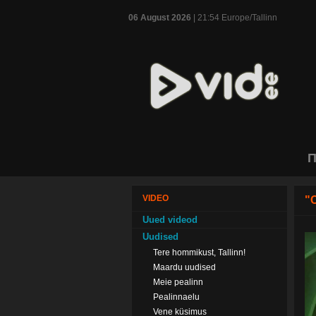
06 August 2026
| 21:54 Europe/Tallinn
П
VIDEO
"
Uued videod
Uudised
Tere hommikust, Tallinn!
Maardu uudised
Meie pealinn
Pealinnaelu
Vene küsimus