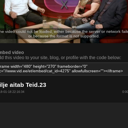
he video could not be loaded, either because the server or network fail
or because the format is not supported.
mbed video
d this video to your site, blog, or profile with the code below:
ilje aitab Teid.23
8-01-18 22:16:34
0:0