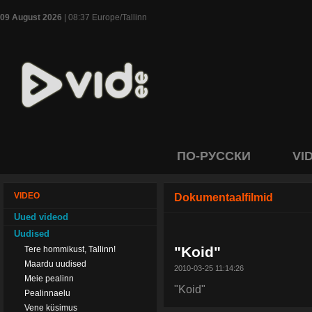
09 August 2026
| 08:37 Europe/Tallinn
ПО-РУССКИ
VI
VIDEO
Dokumentaalfilmid
Uued videod
Uudised
"Koid"
Tere hommikust, Tallinn!
Maardu uudised
2010-03-25 11:14:26
Meie pealinn
"Koid"
Pealinnaelu
Vene küsimus