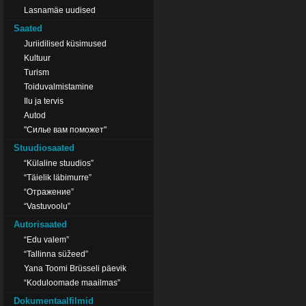
Lasnamäe uudised
Saated
Juriidilised küsimused
Kultuur
Turism
Toiduvalmistamine
Ilu ja tervis
Autod
"Силье вам поможет"
Stuudiosaated
“Külaline stuudios”
“Täielik läbimurre”
“Отражение”
“Vastuvoolu”
Autorisaated
“Edu valem”
“Tallinna süžeed”
Yana Toomi Brüsseli päevik
“Koduloomade maailmas”
Dokumentaalfilmid