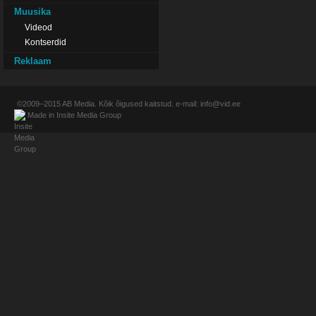
Muusika
Videod
Kontserdid
Reklaam
©2009–2015
AB Media
. Kõik õigused kaitstud. e-mail:
info@vid.ee
Made in
Insite Media Group