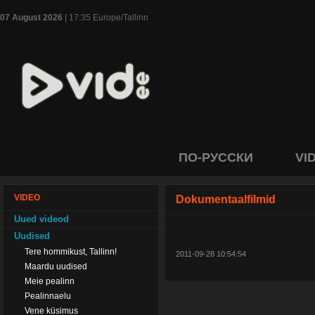
07 August 2026
| 17:35 Europe/Tallinn
ПО-РУССКИ
VI
VIDEO
Dokumentaalfilmid
Uued videod
Uudised
Tere hommikust, Tallinn!
2011-09-28 10:54:54
Maardu uudised
Meie pealinn
Pealinnaelu
Vene küsimus