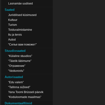
Lasnamäe uudised
Saated
Juriidilised küsimused
Kultuur
Turism
Toiduvalmistamine
Ilu ja tervis
Autod
"Силье вам поможет"
Stuudiosaated
“Külaline stuudios”
“Täielik läbimurre”
“Отражение”
“Vastuvoolu”
Autorisaated
“Edu valem”
“Tallinna süžeed”
Yana Toomi Brüsseli päevik
“Koduloomade maailmas”
Dokumentaalfilmid