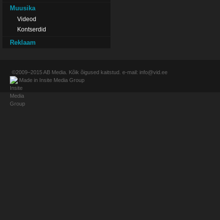
Muusika
Videod
Kontserdid
Reklaam
©2009–2015
AB Media
. Kõik õigused kaitstud. e-mail:
info@vid.ee
Made in
Insite Media Group