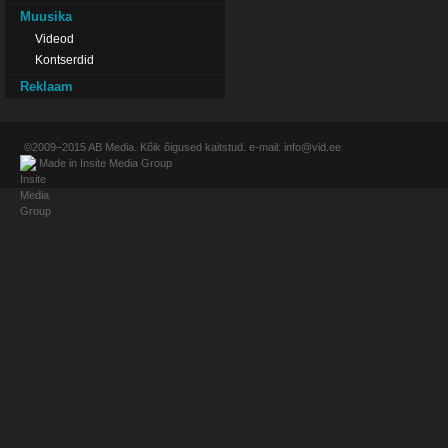
Muusika
Videod
Kontserdid
Reklaam
©2009–2015
AB Media
. Kõik õigused kaitstud. e-mail:
info@vid.ee
Made in
Insite Media Group