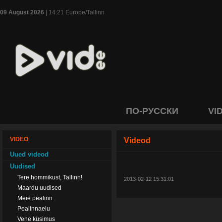
09 August 2026
| 14:21 Europe/Tallinn
ПО-РУССКИ
VI
VIDEO
Videod
Uued videod
Uudised
Tere hommikust, Tallinn!
2013-02-12 15:31:01
Maardu uudised
Meie pealinn
Pealinnaelu
Vene küsimus