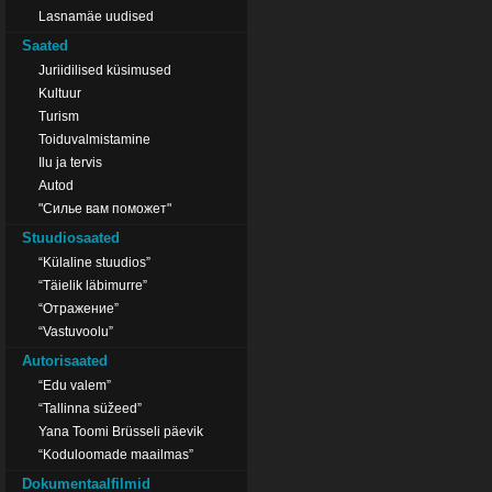
Lasnamäe uudised
Saated
Juriidilised küsimused
Kultuur
Turism
Toiduvalmistamine
Ilu ja tervis
Autod
"Силье вам поможет"
Stuudiosaated
“Külaline stuudios”
“Täielik läbimurre”
“Отражение”
“Vastuvoolu”
Autorisaated
“Edu valem”
“Tallinna süžeed”
Yana Toomi Brüsseli päevik
“Koduloomade maailmas”
Dokumentaalfilmid