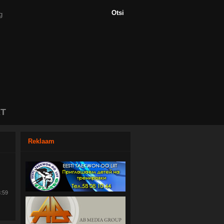
T
Reklaam
3:59