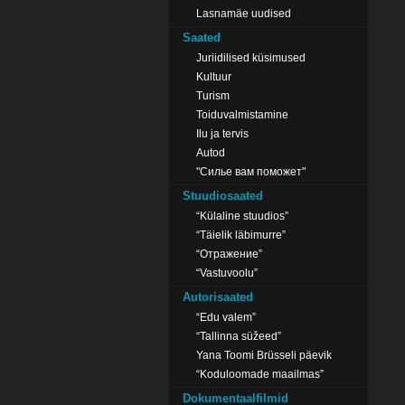
Lasnamäe uudised
Saated
Juriidilised küsimused
Kultuur
Turism
Toiduvalmistamine
Ilu ja tervis
Autod
"Силье вам поможет"
Stuudiosaated
“Külaline stuudios”
“Täielik läbimurre”
“Отражение”
“Vastuvoolu”
Autorisaated
“Edu valem”
“Tallinna süžeed”
Yana Toomi Brüsseli päevik
“Koduloomade maailmas”
Dokumentaalfilmid