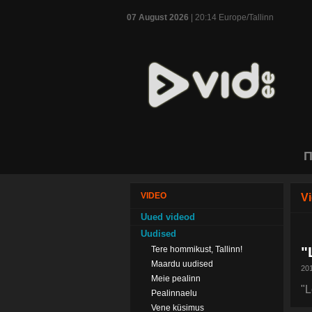
07 August 2026
| 20:14 Europe/Tallinn
П
VIDEO
V
Uued videod
Uudised
"
Tere hommikust, Tallinn!
Maardu uudised
201
Meie pealinn
"L
Pealinnaelu
Vene küsimus