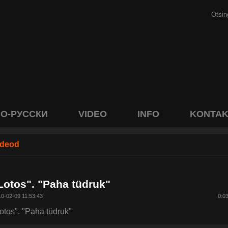
О-РУССКИ
VIDEO
INFO
KONTAK
ideod
Lotos". "Paha tüdruk"
0-02-09 11:53:43
0:0
otos". "Paha tüdruk"