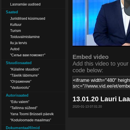
Lasnamäe uudised
Saated
Juriidilised küsimused
Kultuur
Turism
Toiduvalmistamine
Ilu ja tervis
Autod
"Силье вам поможет"
Embed video
Add this video to your s
Stuudiosaated
code below:
“Külaline stuudios”
“Täielik läbimurre”
“Отражение”
“Vastuvoolu”
Autorisaated
13.01.20 Lauri Laa
“Edu valem”
2020-01-13 07:01:20
“Tallinna süžeed”
Yana Toomi Brüsseli päevik
“Koduloomade maailmas”
Dokumentaalfilmid