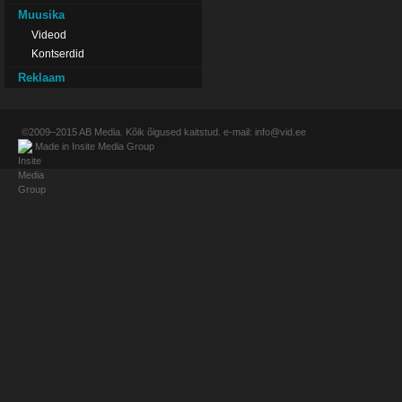
Muusika
Videod
Kontserdid
Reklaam
©2009–2015
AB Media
. Kõik õigused kaitstud. e-mail:
info@vid.ee
Made in
Insite Media Group