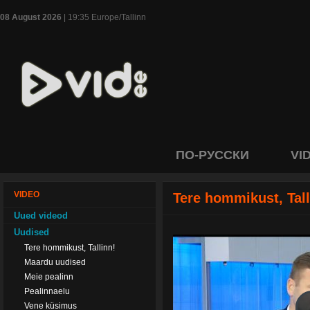
08 August 2026
| 19:35 Europe/Tallinn
ПО-РУССКИ
VI
VIDEO
Tere hommikust, Tall
Uued videod
Uudised
Tere hommikust, Tallinn!
Maardu uudised
Meie pealinn
Pealinnaelu
Vene küsimus