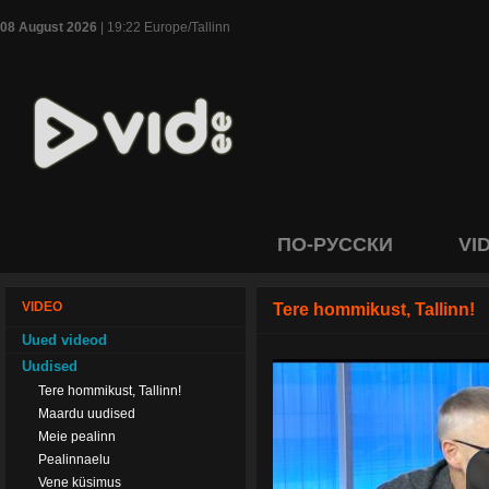
08 August 2026
| 19:22 Europe/Tallinn
ПО-РУССКИ
VI
VIDEO
Tere hommikust, Tallinn!
Uued videod
Uudised
Tere hommikust, Tallinn!
Maardu uudised
Meie pealinn
Pealinnaelu
Vene küsimus