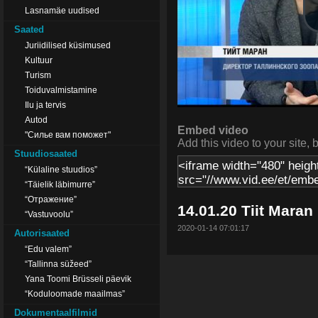
Lasnamäe uudised
Saated
Juriidilised küsimused
Kultuur
Turism
Toiduvalmistamine
Ilu ja tervis
Autod
Embed video
"Силье вам поможет"
Add this video to your site, 
Stuudiosaated
“Külaline stuudios”
“Täielik läbimurre”
“Отражение”
14.01.20 Tiit Maran
“Vastuvoolu”
2020-01-14 07:01:17
Autorisaated
“Edu valem”
“Tallinna süžeed”
Yana Toomi Brüsseli päevik
“Koduloomade maailmas”
Dokumentaalfilmid