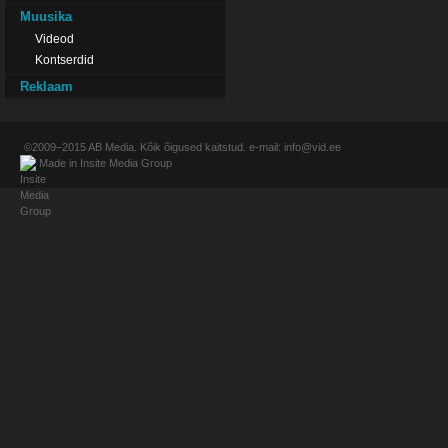
Muusika
Videod
Kontserdid
Reklaam
©2009–2015
AB Media
. Kõik õigused kaitstud. e-mail:
info@vid.ee
Made in
Insite Media Group