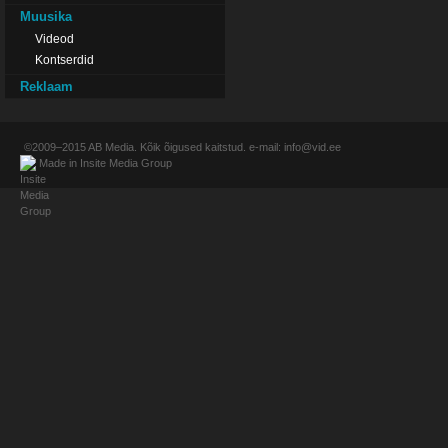
Muusika
Videod
Kontserdid
Reklaam
©2009–2015
AB Media
. Kõik õigused kaitstud. e-mail:
info@vid.ee
Made in
Insite Media Group