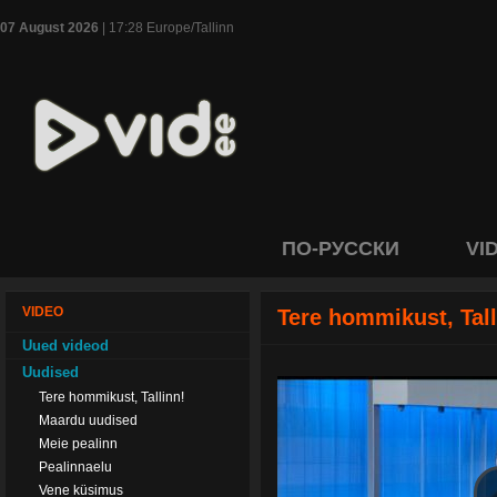
07 August 2026
| 17:28 Europe/Tallinn
ПО-РУССКИ
VI
VIDEO
Tere hommikust, Tall
Uued videod
Uudised
Tere hommikust, Tallinn!
Maardu uudised
Meie pealinn
Pealinnaelu
Vene küsimus