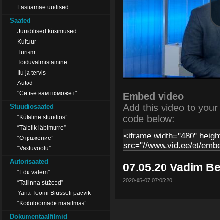
Lasnamäe uudised
Saated
Juriidilised küsimused
Kultuur
Turism
Toiduvalmistamine
Ilu ja tervis
Autod
"Силье вам поможет"
Embed video
Add this video to your s
Stuudiosaated
code below:
“Külaline stuudios”
“Täielik läbimurre”
“Отражение”
“Vastuvoolu”
Autorisaated
07.05.20 Vadim B
“Edu valem”
2020-05-07 07:05:20
“Tallinna süžeed”
Yana Toomi Brüsseli päevik
“Koduloomade maailmas”
Dokumentaalfilmid