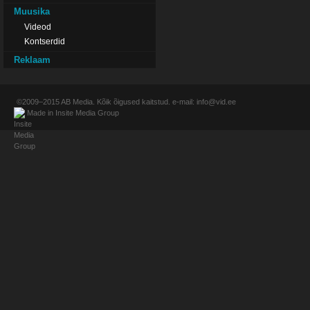
Muusika
Videod
Kontserdid
Reklaam
©2009–2015
AB Media
. Kõik õigused kaitstud. e-mail:
info@vid.ee
Made in
Insite Media Group