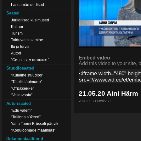
Lasnamäe uudised
Saated
Juriidilised küsimused
Kultuur
Turism
Toiduvalmistamine
Ilu ja tervis
Autod
Embed video
"Силье вам поможет"
Add this video to your site, 
Stuudiosaated
“Külaline stuudios”
“Täielik läbimurre”
“Отражение”
21.05.20 Aini Härm
“Vastuvoolu”
2020-05-21 08:05:59
Autorisaated
“Edu valem”
“Tallinna süžeed”
Yana Toomi Brüsseli päevik
“Koduloomade maailmas”
Dokumentaalfilmid