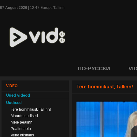
07 August 2026
| 12:47 Europe/Tallinn
ПО-РУССКИ
VI
VIDEO
Tere hommikust, Tallinn!
Uued videod
Uudised
Tere hommikust, Tallinn!
Maardu uudised
Meie pealinn
Pealinnaelu
Vene küsimus