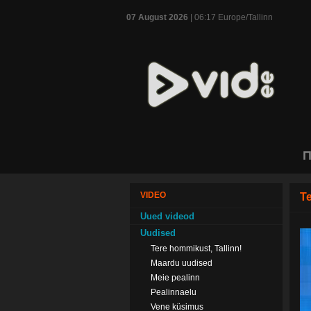
07 August 2026
| 06:17 Europe/Tallinn
П
VIDEO
Te
Uued videod
Uudised
Tere hommikust, Tallinn!
Maardu uudised
Meie pealinn
Pealinnaelu
Vene küsimus