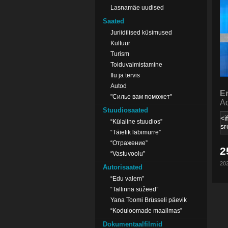
Lasnamäe uudised
Saated
Juriidilised küsimused
Kultuur
Turism
Toiduvalmistamine
Ilu ja tervis
Autod
E
"Силье вам поможет"
Ad
Stuudiosaated
“Külaline stuudios”
“Täielik läbimurre”
“Отражение”
2
“Vastuvoolu”
202
Autorisaated
“Edu valem”
“Tallinna süžeed”
Yana Toomi Brüsseli päevik
“Koduloomade maailmas”
Dokumentaalfilmid