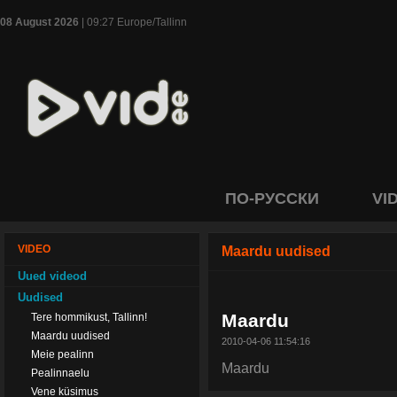
08 August 2026
| 09:27 Europe/Tallinn
ПО-РУССКИ
VI
VIDEO
Maardu uudised
Uued videod
Uudised
Maardu
Tere hommikust, Tallinn!
Maardu uudised
2010-04-06 11:54:16
Meie pealinn
Maardu
Pealinnaelu
Vene küsimus