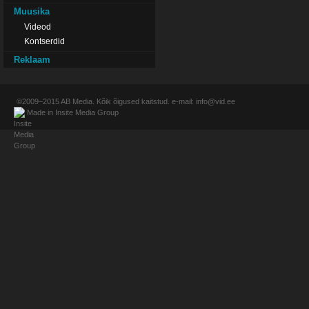
Muusika
Videod
Kontserdid
Reklaam
©2009–2015
AB Media
. Kõik õigused kaitstud. e-mail:
info@vid.ee
Made in
Insite Media Group