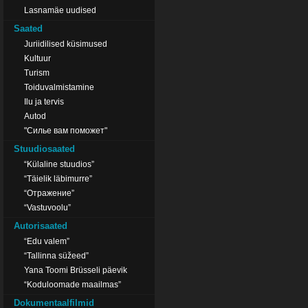
Lasnamäe uudised
Saated
Juriidilised küsimused
Kultuur
Turism
Toiduvalmistamine
Ilu ja tervis
Autod
"Силье вам поможет"
Stuudiosaated
“Külaline stuudios”
“Täielik läbimurre”
“Отражение”
“Vastuvoolu”
Autorisaated
“Edu valem”
“Tallinna süžeed”
Yana Toomi Brüsseli päevik
“Koduloomade maailmas”
Dokumentaalfilmid