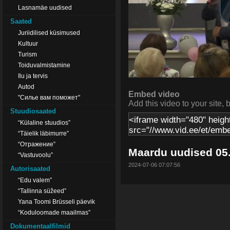
Lasnamäe uudised
Saated
Juriidilised küsimused
Kultuur
Turism
Toiduvalmistamine
Ilu ja tervis
Autod
Embed video
"Силье вам поможет"
Add this video to your site, 
Stuudiosaated
“Külaline stuudios”
“Täielik läbimurre”
“Отражение”
Maardu uudised 05
“Vastuvoolu”
2024-07-06 07:07:56
Autorisaated
“Edu valem”
“Tallinna süžeed”
Yana Toomi Brüsseli päevik
“Koduloomade maailmas”
Dokumentaalfilmid