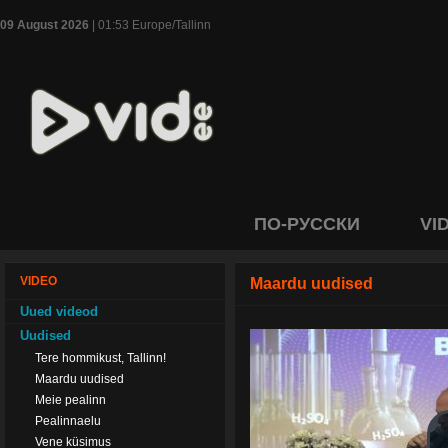
09 August 2026
| 01:53 Europe/Tallinn
ПО-РУССКИ
VI
VIDEO
Maardu uudised
Uued videod
Uudised
Tere hommikust, Tallinn!
Maardu uudised
Meie pealinn
Pealinnaelu
Vene küsimus