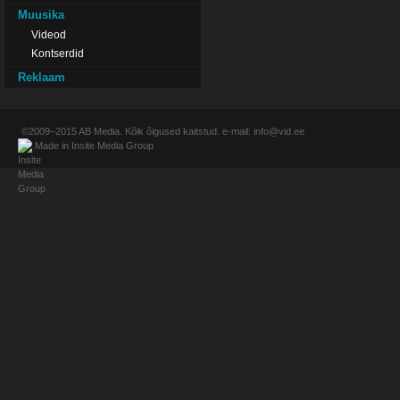
Muusika
Videod
Kontserdid
Reklaam
©2009–2015
AB Media
. Kõik õigused kaitstud. e-mail:
info@vid.ee
Made in
Insite Media Group