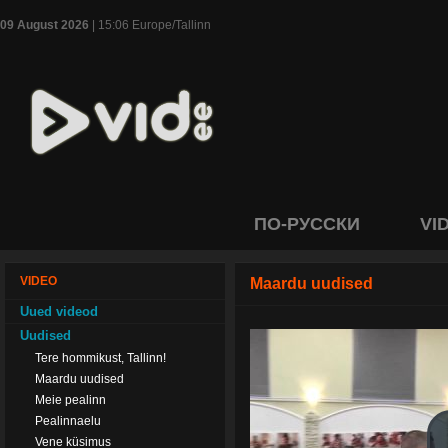
09 August 2026
| 15:06 Europe/Tallinn
ПО-РУССКИ
VI
VIDEO
Maardu uudised
Uued videod
Uudised
Tere hommikust, Tallinn!
Maardu uudised
Meie pealinn
Pealinnaelu
Vene küsimus