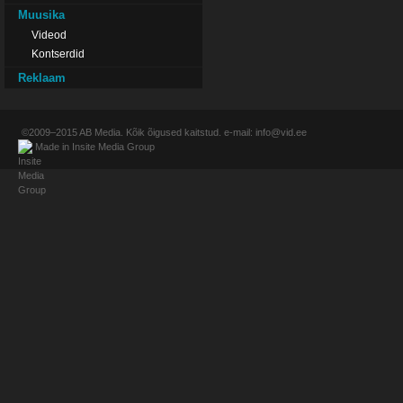
Muusika
Videod
Kontserdid
Reklaam
©2009–2015
AB Media
. Kõik õigused kaitstud. e-mail:
info@vid.ee
Made in
Insite Media Group