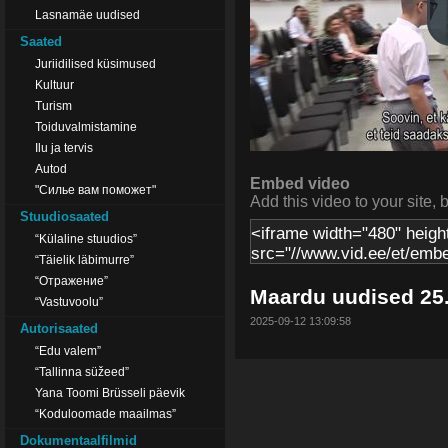
Lasnamäe uudised
Saated
Juriidilised küsimused
Kultuur
Turism
Toiduvalmistamine
Ilu ja tervis
Autod
Embed video
"Силье вам поможет"
Add this video to your site, 
Stuudiosaated
“Külaline stuudios”
“Täielik läbimurre”
“Отражение”
Maardu uudised 25
“Vastuvoolu”
2025-09-12 13:09:58
Autorisaated
“Edu valem”
“Tallinna süžeed”
Yana Toomi Brüsseli päevik
“Koduloomade maailmas”
Dokumentaalfilmid