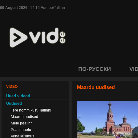
09 August 2026
| 14:16 Europe/Tallinn
ПО-РУССКИ
VI
VIDEO
Maardu uudised
Uued videod
Uudised
Tere hommikust, Tallinn!
Maardu uudised
Meie pealinn
Pealinnaelu
Vene küsimus