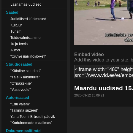
Lasnamäe uudised
Saated
Juriidilised küsimused
Kultuur
Turism
Toiduvalmistamine
Ilu ja tervis
Autod
Embed video
"Силье вам поможет"
Add this video to your site, 
Stuudiosaated
“Külaline stuudios”
“Täielik läbimurre”
“Отражение”
Maardu uudised 15
“Vastuvoolu”
2025-09-12 13:09:21
Autorisaated
“Edu valem”
“Tallinna süžeed”
Yana Toomi Brüsseli päevik
“Koduloomade maailmas”
Dokumentaalfilmid