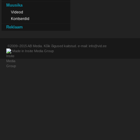
Muusika
Videod
Kontserdid
Reklaam
©2009–2015
AB Media
. Kõik õigused kaitstud. e-mail:
info@vid.ee
Made in
Insite Media Group