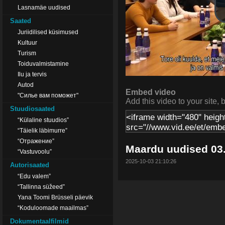
Lasnamäe uudised
Saated
Juriidilised küsimused
Kultuur
Turism
Toiduvalmistamine
Ilu ja tervis
Autod
Embed video
"Силье вам поможет"
Add this video to your site, 
Stuudiosaated
“Külaline stuudios”
“Täielik läbimurre”
“Отражение”
Maardu uudised 03
“Vastuvoolu”
2025-10-03 21:10:26
Autorisaated
“Edu valem”
“Tallinna süžeed”
Yana Toomi Brüsseli päevik
“Koduloomade maailmas”
Dokumentaalfilmid