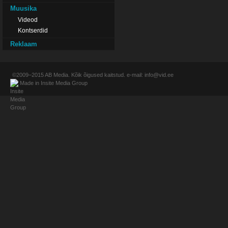
Muusika
Videod
Kontserdid
Reklaam
©2009–2015
AB Media
. Kõik õigused kaitstud. e-mail:
info@vid.ee
Made in
Insite Media Group