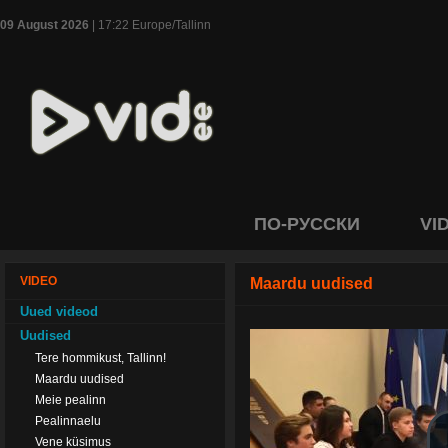
09 August 2026
| 17:22 Europe/Tallinn
ПО-РУССКИ
VI
VIDEO
Maardu uudised
Uued videod
Uudised
Tere hommikust, Tallinn!
Maardu uudised
Meie pealinn
Pealinnaelu
Vene küsimus