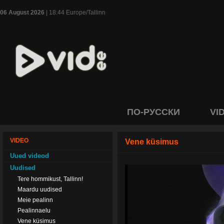
06 August 2026
| 18:44 Europe/Tallinn
ПО-РУССКИ
VI
VIDEO
Vene küsimus
Uued videod
Uudised
Tere hommikust, Tallinn!
Maardu uudised
Meie pealinn
Pealinnaelu
Vene küsimus