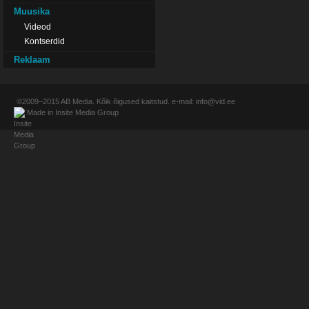
Muusika
Videod
Kontserdid
Reklaam
©2009–2015
AB Media
. Kõik õigused kaitstud. e-mail:
info@vid.ee
Made in
Insite Media Group