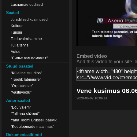
Lasnamäe uudised
Saated
Juriidilised küsimused
Kultuur
Turism
Toiduvalmistamine
Ilu ja tervis
Autod
Embed video
"Силье вам поможет"
Add this video to your site, 
Stuudiosaated
“Külaline stuudios”
“Täielik läbimurre”
“Отражение”
Vene kusimus 06.0
“Vastuvoolu”
2020-06-07 18:06:14
Autorisaated
“Edu valem”
“Tallinna süžeed”
Yana Toomi Brüsseli päevik
“Koduloomade maailmas”
Dokumentaalfilmid