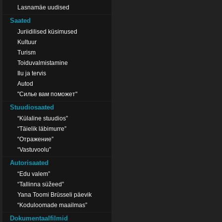
Lasnamäe uudised
Saated
Juriidilised küsimused
Kultuur
Turism
Toiduvalmistamine
Ilu ja tervis
Autod
"Силье вам поможет"
Stuudiosaated
“Külaline stuudios”
“Täielik läbimurre”
“Отражение”
“Vastuvoolu”
Autorisaated
“Edu valem”
“Tallinna süžeed”
Yana Toomi Brüsseli päevik
“Koduloomade maailmas”
Dokumentaalfilmid