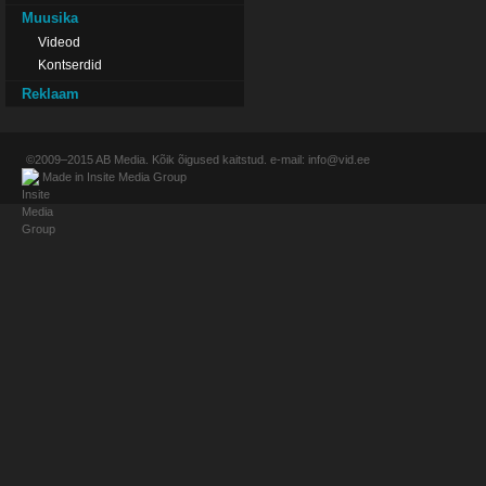
Muusika
Videod
Kontserdid
Reklaam
©2009–2015
AB Media
. Kõik õigused kaitstud. e-mail:
info@vid.ee
Made in
Insite Media Group