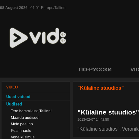
08 August 2026
| 01:01 Europe/Tallinn
ПО-РУССКИ
VI
VIDEO
“Külaline stuudios”
Uued videod
Uudised
"Külaline stuudios
Tere hommikust, Tallinn!
Maardu uudised
2013-02-07 14:42:50
Meie pealinn
"Külaline stuudios". Veroni
Pealinnaelu
Vene küsimus