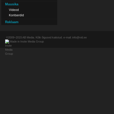
Muusika
Videod
Kontserdid
Reklaam
©2009–2015
AB Media
. Kõik õigused kaitstud. e-mail:
info@vid.ee
Made in
Insite Media Group