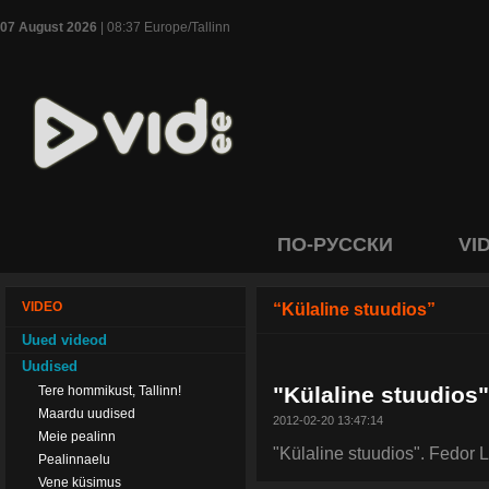
07 August 2026
| 08:37 Europe/Tallinn
ПО-РУССКИ
VI
VIDEO
“Külaline stuudios”
Uued videod
Uudised
"Külaline stuudios
Tere hommikust, Tallinn!
Maardu uudised
2012-02-20 13:47:14
Meie pealinn
"Külaline stuudios". Fedor 
Pealinnaelu
Vene küsimus