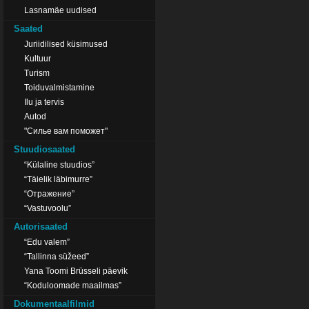
Lasnamäe uudised
Saated
Juriidilised küsimused
Kultuur
Turism
Toiduvalmistamine
Ilu ja tervis
Autod
"Силье вам поможет"
Stuudiosaated
“Külaline stuudios”
“Täielik läbimurre”
“Отражение”
“Vastuvoolu”
Autorisaated
“Edu valem”
“Tallinna süžeed”
Yana Toomi Brüsseli päevik
“Koduloomade maailmas”
Dokumentaalfilmid