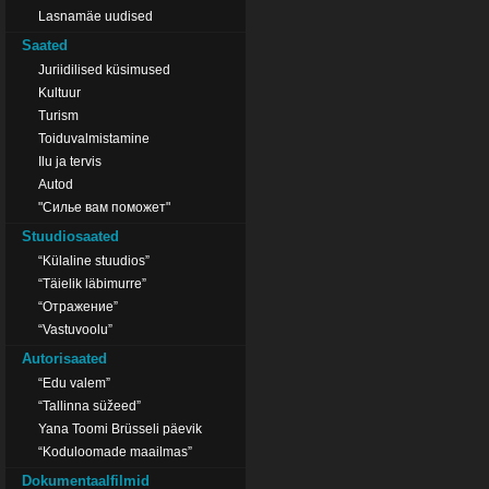
Lasnamäe uudised
Saated
Juriidilised küsimused
Kultuur
Turism
Toiduvalmistamine
Ilu ja tervis
Autod
"Силье вам поможет"
Stuudiosaated
“Külaline stuudios”
“Täielik läbimurre”
“Отражение”
“Vastuvoolu”
Autorisaated
“Edu valem”
“Tallinna süžeed”
Yana Toomi Brüsseli päevik
“Koduloomade maailmas”
Dokumentaalfilmid