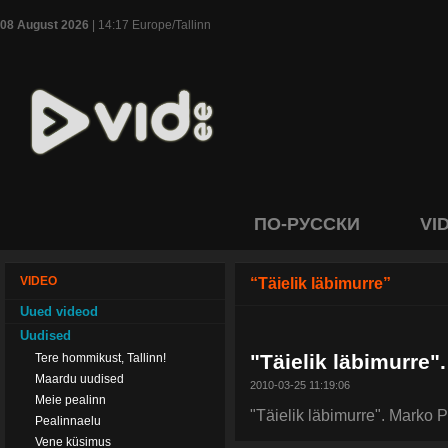
08 August 2026
| 14:17 Europe/Tallinn
ПО-РУССКИ
VI
VIDEO
“Täielik läbimurre”
Uued videod
Uudised
"Täielik läbimurre
Tere hommikust, Tallinn!
Maardu uudised
2010-03-25 11:19:06
Meie pealinn
"Täielik läbimurre". Marko 
Pealinnaelu
Vene küsimus