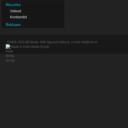
Muusika
Videod
Kontserdid
Reklaam
©2009–2015
AB Media
. Kõik õigused kaitstud. e-mail:
info@vid.ee
Made in
Insite Media Group