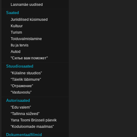
Lasnamäe uudised
Saated
Juriidilised küsimused
Kultuur
Turism
Toiduvalmistamine
Ilu ja tervis
Autod
"Силье вам поможет"
Stuudiosaated
“Külaline stuudios”
“Täielik läbimurre”
“Отражение”
“Vastuvoolu”
Autorisaated
“Edu valem”
“Tallinna süžeed”
Yana Toomi Brüsseli päevik
“Koduloomade maailmas”
Dokumentaalfilmid