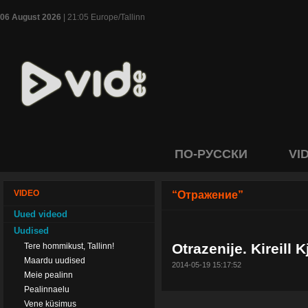
06 August 2026
| 21:05 Europe/Tallinn
ПО-РУССКИ
VI
VIDEO
“Отражение”
Uued videod
Uudised
Otrazenije. Kireill K
Tere hommikust, Tallinn!
Maardu uudised
2014-05-19 15:17:52
Meie pealinn
Pealinnaelu
Vene küsimus