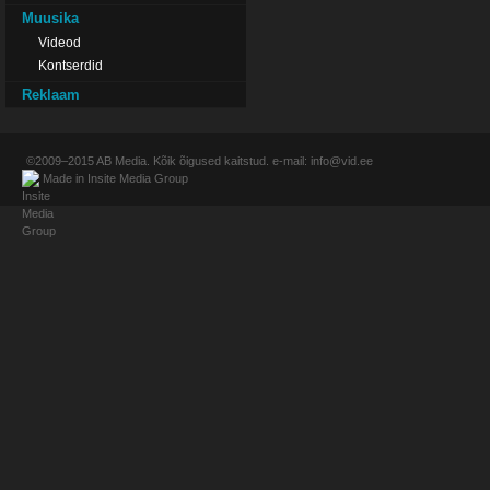
Muusika
Videod
Kontserdid
Reklaam
©2009–2015
AB Media
. Kõik õigused kaitstud. e-mail:
info@vid.ee
Made in
Insite Media Group