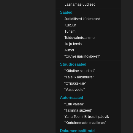
Lasnamäe uudised
Saated
Juriidilised küsimused
Kultuur
Turism
Toiduvalmistamine
Ilu ja tervis
Autod
"Силье вам поможет"
Stuudiosaated
“Külaline stuudios”
“Täielik läbimurre”
“Отражение”
“Vastuvoolu”
Autorisaated
“Edu valem”
“Tallinna süžeed”
Yana Toomi Brüsseli päevik
“Koduloomade maailmas”
Dokumentaalfilmid