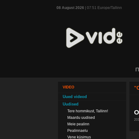
08 August 2026
| 07:51 Europe/Tallinn
П
VIDEO
“
Uued videod
Uudised
O
Tere hommikust, Tallinn!
Maardu uudised
201
Meie pealinn
Pealinnaelu
Vene küsimus