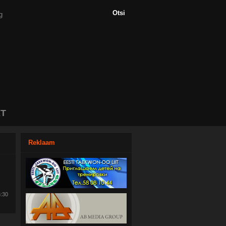
T
Reklaam
6:30