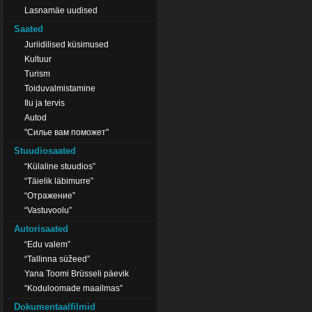
Lasnamäe uudised
Saated
Juriidilised küsimused
Kultuur
Turism
Toiduvalmistamine
Ilu ja tervis
Autod
"Силье вам поможет"
Stuudiosaated
“Külaline stuudios”
“Täielik läbimurre”
“Отражение”
“Vastuvoolu”
Autorisaated
“Edu valem”
“Tallinna süžeed”
Yana Toomi Brüsseli päevik
“Koduloomade maailmas”
Dokumentaalfilmid