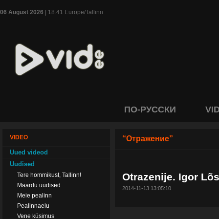
06 August 2026
| 18:41 Europe/Tallinn
ПО-РУССКИ
VI
VIDEO
“Отражение”
Uued videod
Uudised
Otrazenije. Igor Lõ
Tere hommikust, Tallinn!
Maardu uudised
2014-11-13 13:05:10
Meie pealinn
Pealinnaelu
Vene küsimus