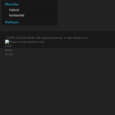
Muusika
Videod
Kontserdid
Reklaam
©2009–2015
AB Media
. Kõik õigused kaitstud. e-mail:
info@vid.ee
Made in
Insite Media Group