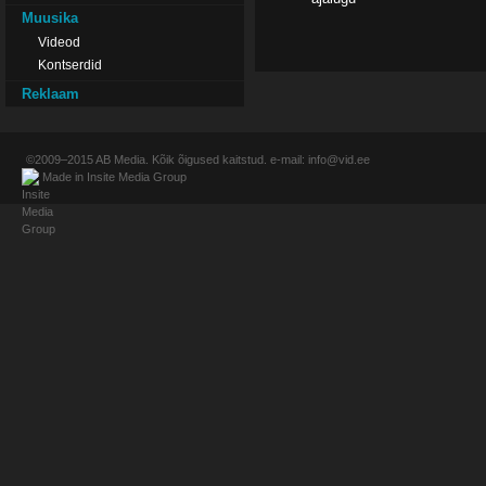
Muusika
Videod
Kontserdid
Reklaam
©2009–2015
AB Media
. Kõik õigused kaitstud. e-mail:
info@vid.ee
Made in
Insite Media Group