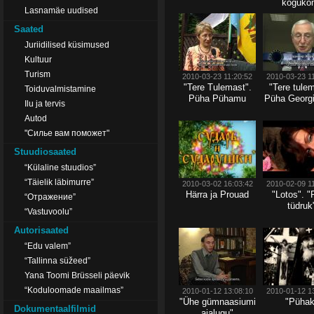
koguko
Lasnamäe uudised
Saated
Juriidilised küsimused
Kultuur
Turism
2010-03-23 11:20:52
2010-03-23 1
"Tere Tulemast".
"Tere tulem
Toiduvalmistamine
Püha Pühamu
Püha Georg
Ilu ja tervis
Autod
"Силье вам поможет"
Stuudiosaated
“Külaline stuudios”
“Täielik läbimurre”
2010-03-02 16:03:42
2010-02-09 1
Härra ja Prouad
"Lotos". 
“Отражение”
tüdruk
“Vastuvoolu”
Autorisaated
“Edu valem”
“Tallinna süžeed”
Yana Toomi Brüsseli päevik
“Koduloomade maailmas”
2010-01-12 13:08:10
2010-01-12 1
"Ühe gümnaasiumi
"Pühak
Dokumentaalfilmid
ajalugu"