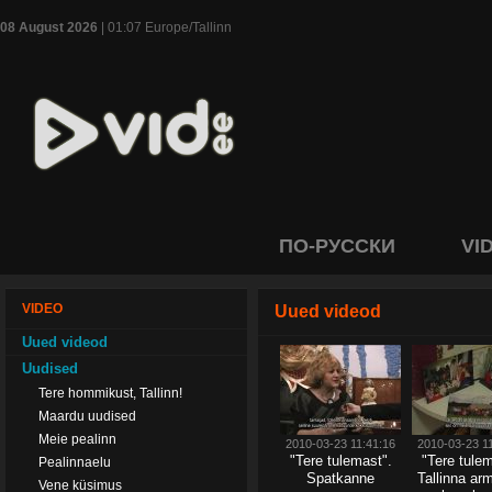
08 August 2026
| 01:07 Europe/Tallinn
ПО-РУССКИ
VI
VIDEO
Uued videod
Uued videod
Uudised
Tere hommikust, Tallinn!
Maardu uudised
Meie pealinn
2010-03-23 11:41:16
2010-03-23 1
"Tere tulemast".
"Tere tulem
Pealinnaelu
Spatkanne
Tallinna ar
Vene küsimus