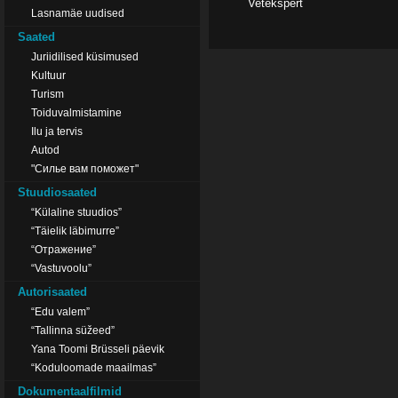
Vetekspert
Lasnamäe uudised
Saated
Juriidilised küsimused
Kultuur
Turism
Toiduvalmistamine
Ilu ja tervis
Autod
"Силье вам поможет"
Stuudiosaated
“Külaline stuudios”
“Täielik läbimurre”
“Отражение”
“Vastuvoolu”
Autorisaated
“Edu valem”
“Tallinna süžeed”
Yana Toomi Brüsseli päevik
“Koduloomade maailmas”
Dokumentaalfilmid