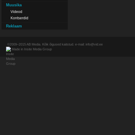
Muusika
Videod
Kontserdid
Reklaam
©2009–2015
AB Media
. Kõik õigused kaitstud. e-mail:
info@vid.ee
Made in
Insite Media Group