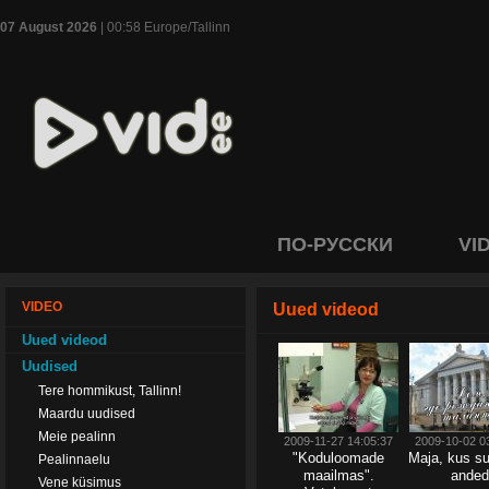
07 August 2026
| 00:58 Europe/Tallinn
ПО-РУССКИ
VI
VIDEO
Uued videod
Uued videod
Uudised
Tere hommikust, Tallinn!
Maardu uudised
Meie pealinn
2009-11-27 14:05:37
2009-10-02 0
"Koduloomade
Maja, kus s
Pealinnaelu
maailmas".
anded
Vene küsimus