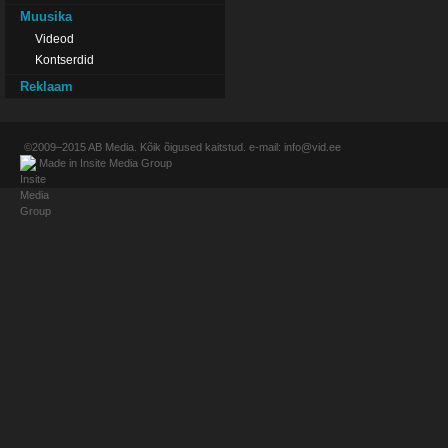
Muusika
Videod
Kontserdid
Reklaam
©2009–2015
AB Media
. Kõik õigused kaitstud. e-mail:
info@vid.ee
Made in
Insite Media Group