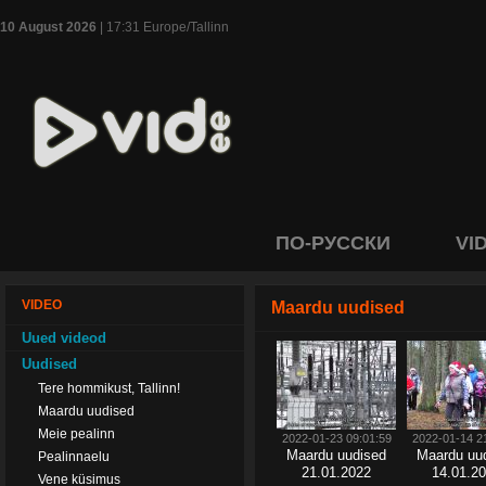
10 August 2026
| 17:31 Europe/Tallinn
ПО-РУССКИ
VI
VIDEO
Maardu uudised
Uued videod
Uudised
Tere hommikust, Tallinn!
Maardu uudised
Meie pealinn
2022-01-23 09:01:59
2022-01-14 2
Maardu uudised
Maardu uu
Pealinnaelu
21.01.2022
14.01.2
Vene küsimus