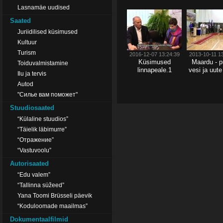
Lasnamäe uudised
Saated
Juriidilised küsimused
Kultuur
Turism
2016-12-07 13:24:39
2013-10-11 1
Küsimused
Maardu - 
Toiduvalmistamine
linnapeale.1
vesi ja uute
Ilu ja tervis
Autod
"Силье вам поможет"
Stuudiosaated
“Külaline stuudios”
“Täielik läbimurre”
“Отражение”
“Vastuvoolu”
Autorisaated
“Edu valem”
“Tallinna süžeed”
Yana Toomi Brüsseli päevik
“Koduloomade maailmas”
Dokumentaalfilmid