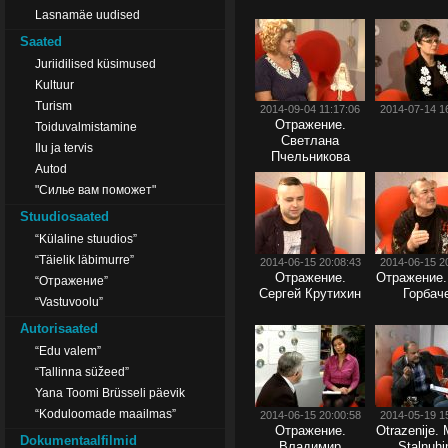
Lasnamäe uudised
Saated
Juriidilised küsimused
Kultuur
Turism
2014-09-04 11:17:06
2014-07-14 1
Отражение.
Toiduvalmistamine
Светлана
Ilu ja tervis
Пчельникова
Autod
"Силье вам поможет"
Stuudiosaated
“Külaline stuudios”
“Täielik läbimurre”
2014-06-15 20:08:43
2014-06-15 2
Отражение.
Отражение
“Отражение”
Сергей Крутихин
Горбач
“Vastuvoolu”
Autorisaated
“Edu valem”
“Tallinna süžeed”
Yana Toomi Brüsseli päevik
“Koduloomade maailmas”
2014-06-15 20:00:58
2014-05-19 1
Отражение.
Otrazenije. 
Dokumentaalfilmid
Владимир
Stalnuhi