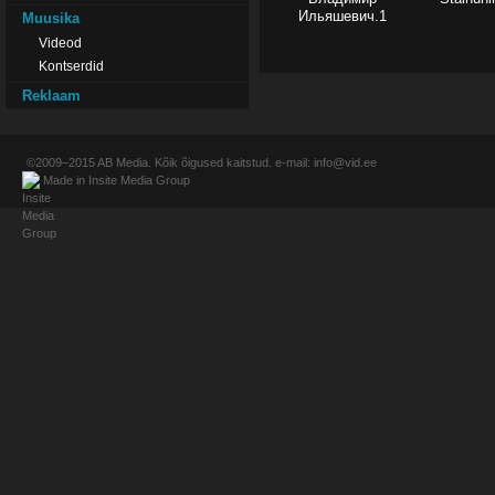
Ильяшевич.1
Muusika
Videod
Kontserdid
Reklaam
©2009–2015
AB Media
. Kõik õigused kaitstud. e-mail:
info@vid.ee
Made in
Insite Media Group