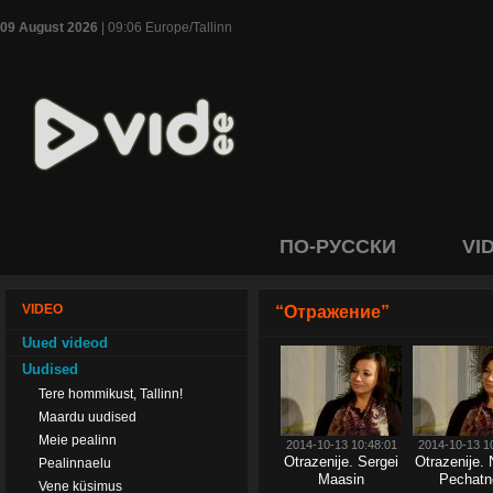
09 August 2026
| 09:06 Europe/Tallinn
ПО-РУССКИ
VI
VIDEO
“Отражение”
Uued videod
Uudised
Tere hommikust, Tallinn!
Maardu uudised
Meie pealinn
2014-10-13 10:48:01
2014-10-13 1
Otrazenije. Sergei
Otrazenije. 
Pealinnaelu
Maasin
Pechatn
Vene küsimus